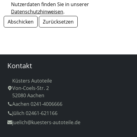
Nutzerdaten finden Sie in unserer
Datenschutzhinweisen
.
Abschicken
Zurücksetzen
Kontakt
Küsters Autoteile
Von-Coels-Str. 2
52080 Aachen
Aachen 0241-4006666
Jülich 02461-621166
juelich
@kuesters-autoteile.de